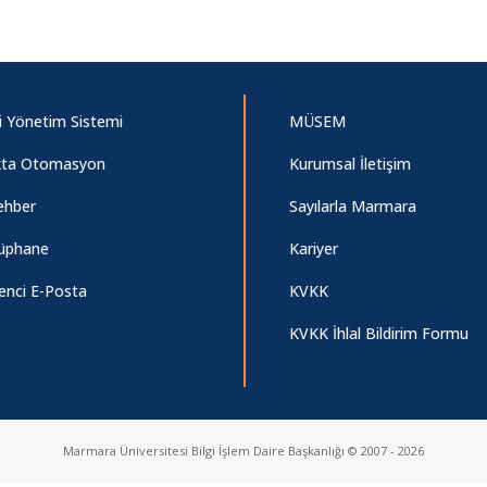
i Yönetim Sistemi
MÜSEM
ta Otomasyon
Kurumsal İletişim
ehber
Sayılarla Marmara
üphane
Kariyer
enci E-Posta
KVKK
KVKK İhlal Bildirim Formu
Marmara Üniversitesi Bilgi İşlem Daire Başkanlığı © 2007 - 2026