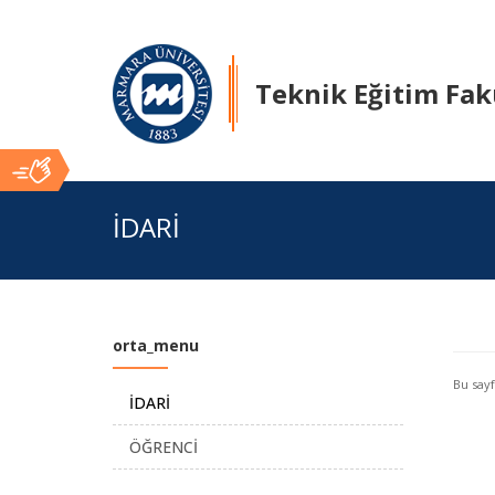
Teknik Eğitim Fak
Ana
İDARİ
İçerik
orta_menu
Bu say
İDARİ
ÖĞRENCİ