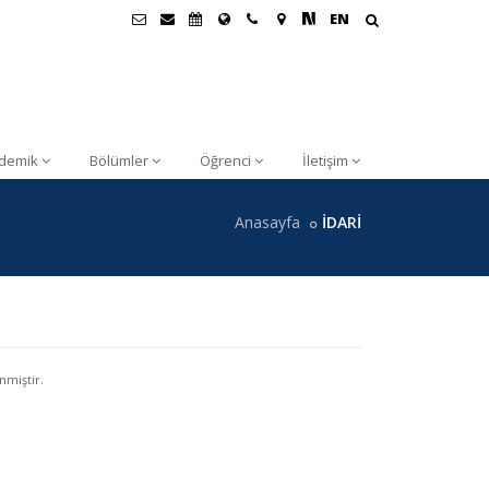
EN
demik
Bölümler
Öğrenci
İletişim
Anasayfa
İDARİ
nmiştir.