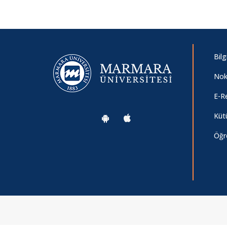
Bilg
Nok
E-R
Küt
Öğr